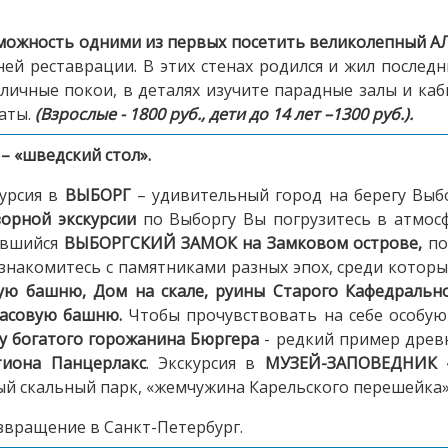
можность одними из первых посетить великолепный
А
ей реставрации. В этих стенах родился и жил последн
личные покои, в деталях изучите парадные залы и каб
аты.
(Взрослые - 1800 руб., дети до 14 лет –1300 руб.).
 – «шведский стол».
курсия в
ВЫБОРГ
– удивительный город на берегу Выбо
орной экскурсии
по Выборгу Вы погрузитесь в атмосф
ившийся
ВЫБОРГСКИЙ ЗАМОК
на Замковом острове,
по
ознакомитесь с памятниками разных эпох, среди котор
ую башню, Дом на скале, руины Старого Кафедрально
асовую башню.
Чтобы прочувствовать на себе особую
у богатого горожанина Бюргера
- редкий пример древн
тиона Панцерлакс
. Экскурсия в
МУЗЕЙ-ЗАПОВЕДНИК 
ый скальный парк, «жемчужина Карельского перешейка»
звращение в Санкт-Петербург.