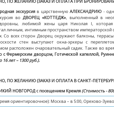
, ПО ЖЕЛАНИЮ (ЗАКАЗ И ОПЛАТА ПРИ БРОНИРОВАНИ
родная экскурсия
в царственную
АЛЕКСАНДРИЮ
- одн
скурсия во
ДВОРЕЦ «КОТТЕДЖ»
, выполненный в неог
доровны, любимой жены царя Николая I, которая
стал личным, интимным пространством императорской 
х. Со всех сторон Дворец окружают балконы, террасы
лоскости стен выступают окна-эркеры с переплето
ом расположен очаровательный садик. Также во врем
о с Фермерским дворцом, Готической капеллой, Руин
о 16 лет – 1300 руб.).
, ПО ЖЕЛАНИЮ (ЗАКАЗ И ОПЛАТА В САНКТ-ПЕТЕРБУРГ
ИКИЙ НОВГОРОД с посещением Кремля
(Стоимость - 800
ремя ориентировочное):
Москва – в 5:00, Орехово-Зуево