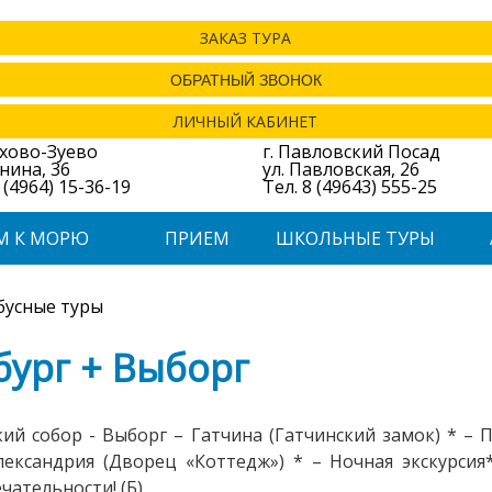
ЗАКАЗ ТУРА
ОБРАТНЫЙ ЗВОНОК
ЛИЧНЫЙ КАБИНЕТ
ехово-Зуево
г. Павловский Посад
енина, 36
ул. Павловская, 26
 (4964) 15-36-19
Тел. 8 (49643) 555-25
М К МОРЮ
ПРИЕМ
ШКОЛЬНЫЕ ТУРЫ
бусные туры
ург + Выборг
ий собор - Выборг – Гатчина (Гатчинский замок) * – 
лександрия (Дворец «Коттедж») * – Ночная экскурсия
ательности! (Б)