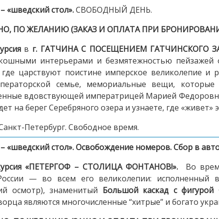
 – «шведский стол».
СВОБОДНЫЙ ДЕНЬ.
, ПО ЖЕЛАНИЮ (ЗАКАЗ И ОПЛАТА ПРИ БРОНИРОВАНИ
урсия
в
г. ГАТЧИНА С ПОСЕЩЕНИЕМ ГАТЧИНСКОГО З
скошными интерьерами и безмятежностью пейзажей 
 где царствуют поистине имперское великолепие и 
ператорской семье, мемориальные вещи, которые 
енные вдовствующей императрицей Марией Федоровно
дет на берег Серебряного озера и узнаете, где «живет» 
Санкт-Петербург. Свободное время.
 – «шведский стол».
Освобождение номеров. Сбор в авто
урсия
«ПЕТЕРГОФ – СТОЛИЦА ФОНТАНОВ!»
.
Во время
России — во всем его великолепии: исполненный 
ий осмотр), знаменитый
Большой каскад с фигурой 
орца являются многочисленные “хитрые” и богато ук