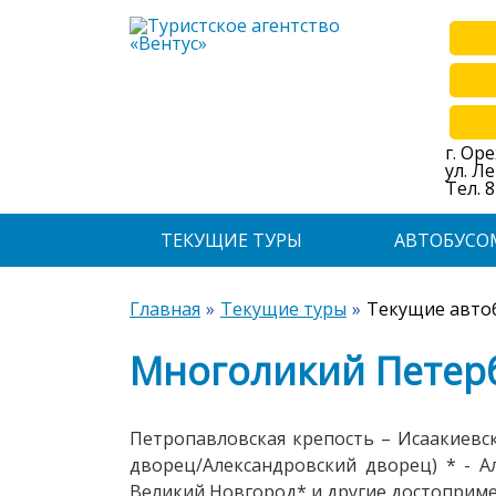
г. Ор
ул. Л
Тел. 8
ТЕКУЩИЕ ТУРЫ
АВТОБУСО
Главная
Текущие туры
Текущие авто
Многоликий Петерб
Петропавловская крепость – Исаакиевск
дворец/Александровский дворец) * - А
Великий Новгород* и другие достопримеч