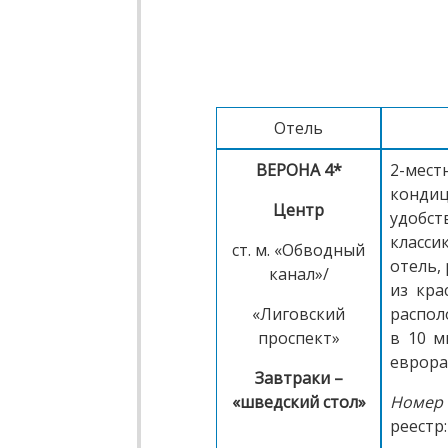
Отель
ВЕРОНА 4*
2-мест
конди
Центр
удобс
класси
ст. м. «Обводный
отель,
канал»/
из кра
«Лиговский
распол
проспект»
в 10 м
еврора
Завтраки –
«шведский стол»
Номер 
реестр: