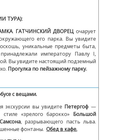
И ТУРА):
АМКА
.
ГАТЧИНСКИЙ ДВОРЕЦ
очарует
окружающего его парка. Вы увидите
роскошь, уникальные предметы быта,
принадлежали императору Павлу I,
й. Вы увидите настоящий подземный
эхо.
Прогулка по пейзажному парку.
бусе с вещами.
 экскурсии вы увидите
Петергоф
—
в стиле «зрелого барокко»
Большой
Самсона
, разрывающего пасть льва.
рашенные фонтаны.
Обед в кафе.