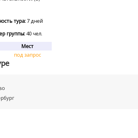
ость тура:
7 дней
р группы:
40 чел.
Мест
под запрос
уре
во
ербург