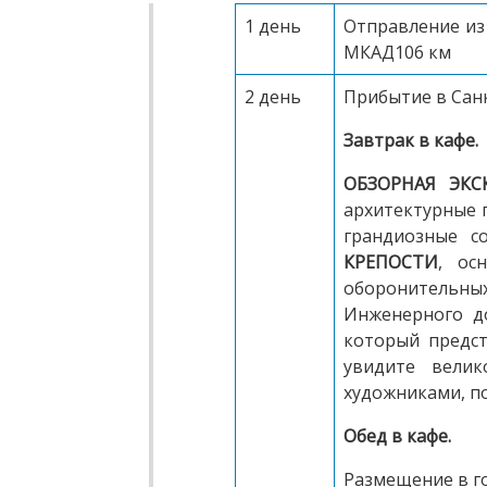
1 день
Отправление из 
МКАД106 км
2 день
Прибытие в Санк
Завтрак в кафе.
ОБЗОРНАЯ ЭК
архитектурные 
грандиозные с
КРЕПОСТИ
, ос
оборонительны
Инженерного до
который предст
увидите велик
художниками, п
Обед в кафе.
Размещение в г