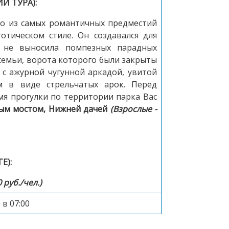
И ТУРА):
о из самых романтичных предместий
отическом стиле. Он создавался для
 не выносила помпезных парадных
семьи, ворота которого были закрыты
 с ажурной чугунной аркадой, увитой
м в виде стрельчатых арок. Перед
я прогулки по территории парка Вас
ным мостом, Нижней дачей
(Взрослые -
Е):
 руб./чел.)
 в 07:00