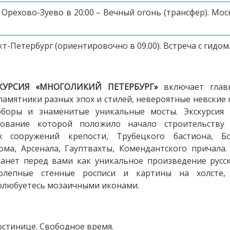
Орехово-Зуево в 20:00 – Вечный огонь (трансфер). Москв
т-Петербург (ориентировочно в 09.00). Встреча с гидо
СКУРСИЯ «МНОГОЛИКИЙ ПЕТЕРБУРГ»
включает глав
памятники разных эпох и стилей, невероятные невские
оборы и знаменитые уникальные мосты. Экскурси
нование которой положило начало строительству
х сооружений крепости, Трубецкого бастиона, Б
ма, Арсенала, Гауптвахты, Комендантского причала
анет перед вами как уникальное произведение русско
олепные стенные росписи и картины на холсте,
олюбуетесь мозаичными иконами.
остинице. Свободное время.