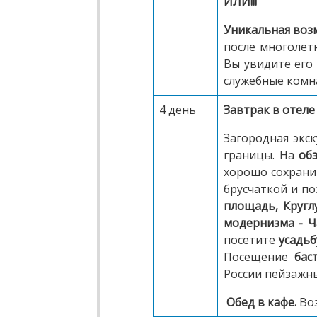
ИЛИ!
!!
Уникальная воз
после многолетн
Вы увидите его 
служебные комн
4 день
Завтрак в отеле
Загородная экс
границы. На
обз
хорошо сохран
брусчаткой и п
площадь, Кругл
модернизма - Ч
посетите
усадьб
Посещение
бас
России пейзажн
Обед в кафе.
Во