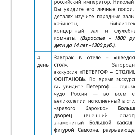
российский император, Николай I
Вы увидите его личные покои,
деталях изучите парадные залы
кабинеты, библиотек
концертный зал и служебн
комнаты.
(Взрослые - 1800 руб
дети до 14 лет –1300 руб.).
4
Завтрак в отеле – «шведск
день
стол».
Загородна
экскурсия
«ПЕТЕРГОФ – СТОЛИ
ФОНТАНОВ!».
Во время экскурс
вы увидите
Петергоф
— седьм
чудо России — во всем е
великолепии: исполненный в сти
«зрелого барокко»
Больш
дворец
(внешний осмотр
знаменитый
Большой каскад
фигурой Самсона
, разрывающе