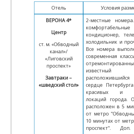
Отель
Условия раз
ВЕРОНА 4*
2-местные номера
комфортабельны
Центр
кондиционер, теле
холодильник и проч
ст. м. «Обводный
Все номера выпол
канал»/
современная класс
«Лиговский
отремонтированны
проспект»
известный
Завтраки –
расположивший
«шведский стол»
сердце Петербург
красивых и ис
локаций города. 
расположен в 5 ми
от метро "Обводны
10 минутах от метр
проспект". До