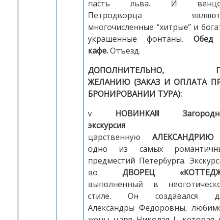
пасть льва. И венц
Петродворца являют
многочисленные “хитрые” и бога
украшенные фонтаны.
Обед
кафе.
Отъезд.
ДОПОЛНИТЕЛЬНО, П
ЖЕЛАНИЮ (ЗАКАЗ И ОПЛАТА П
БРОНИРОВАНИИ ТУРА):
v
НОВИНКА!!!
Загородн
экскурсия
царственную
АЛЕКСАНДРИЮ
одно из самых романтичн
предместий Петербурга. Экскурс
во
ДВОРЕЦ «КОТТЕДЖ
выполненный в неоготическ
стиле. Он создавался д
Александры Федоровны, любим
жены царя Николая I, которая 