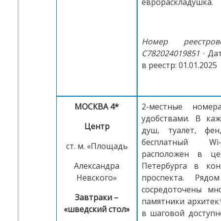
еврораскладушка.
Номер реестров
С782024019851
· Да
в реестр: 01.01.2025
МОСКВА 4*
2-местные номер
удобствами. В ка
Центр
душ, туалет, фен
бесплатный Wi
ст. м. «Площадь
расположен в це
Александра
Петербурга в кон
Невского»
проспекта. Рядо
сосредоточены мн
Завтраки –
памятники архитект
«шведский стол»
в шаговой доступн