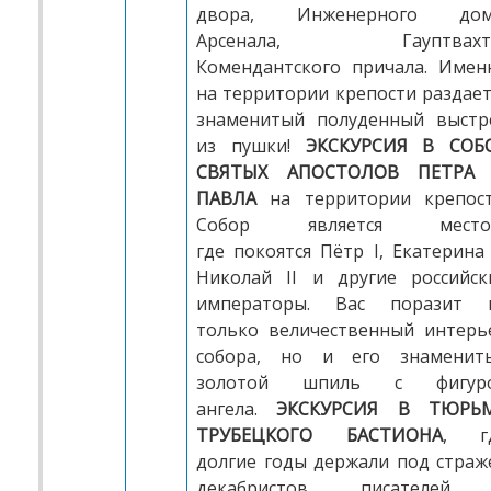
двора, Инженерного дом
Арсенала, Гауптвахт
Комендантского причала. Имен
на территории крепости раздает
знаменитый полуденный выстр
из пушки!
ЭКСКУРСИЯ В СОБ
СВЯТЫХ АПОСТОЛОВ ПЕТРА
ПАВЛА
на территории крепост
Собор является место
где
покоятся Пётр I, Екатерина I
Николай II и другие российск
императоры. Вас поразит 
только величественный интерь
собора, но и его знаменит
золотой шпиль с фигур
ангела.
ЭКСКУРСИЯ В ТЮРЬ
ТРУБЕЦКОГО БАСТИОНА
, г
долгие годы держали под страж
декабристов, писателей