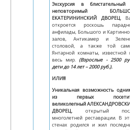
Экскурсия в блистательный
неповторимый
БОЛЬШ
ЕКАТЕРИНИНСКИЙ ДВОРЕЦ
. В
откроется роскошь парадн
анфилады, Большого и Картинно
залов, Антикамер и Зелен
столовой, а также той сам
Янтарной комнаты, известной 
весь мир.
(Взрослые - 2500 руб
дети до 14 лет – 2000 руб.).
ИЛИ!
!!
Уникальная возможность одни
из первых посети
великолепный
АЛЕКСАНДРОВСК
ДВОРЕЦ
, открытый пос
многолетней реставрации. В эт
стенах родился и жил последн